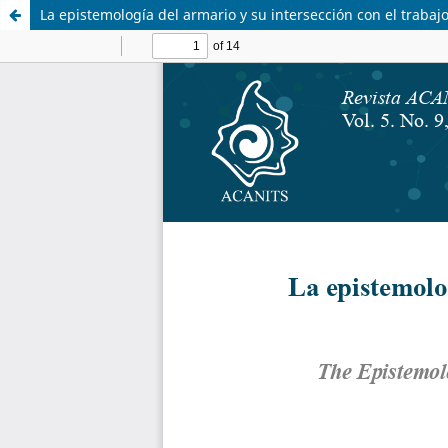
La epistemología del armario y su intersección con el trabaj