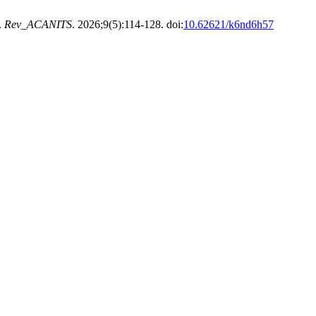
.
Rev_ACANITS
. 2026;9(5):114-128. doi:
10.62621/k6nd6h57