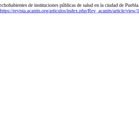
hohabientes de instituciones públicas de salud en la ciudad de Puebla
https://revista.acanits.org/articulos/index.php/Rev_acanits/article/view/