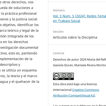
e otros derechos, nos
queda de soluciones a
Número
 la práctica profesional
Vol. 3 Núm. 5 (2024): Redes Temá
os y la justicia social.
en Trabajo Social
 objetivo, identificar los
rco teórico y legal de la
Sección
tión Integrada de los
Artículos sobre la Disciplina
o en los derechos
nvestigación documental
ctivo, esto es, partiendo
Licencia
implementación de la
Derechos de autor 2024 Maria del Ref
descriptivo y
Gaxiola Duran, Marisela Rivera Mont
ón se utiliza un esquema
s, la teoría y el marco
 agua y el quehacer de la
Esta obra está bajo una licencia
internacional
Creative Commons
Atribución-CompartirIgual 4.0
.
Los autores que publiquen en la Revi