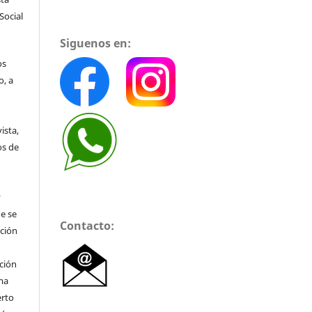
Social
Siguenos en:
os
o, a
ista,
os de
y
e se
Contacto:
ación
ción
ma
erto