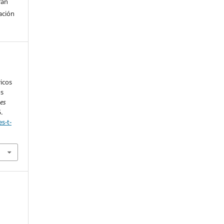
rán
ación
ricos
os
es
.
s-t-