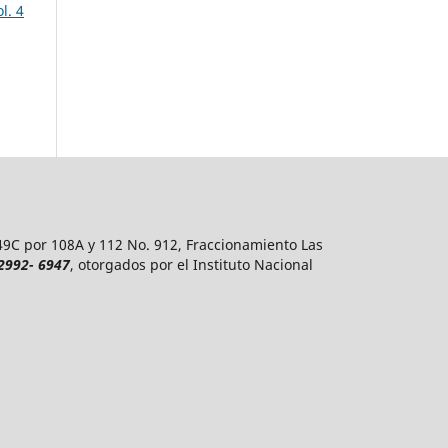
l. 4
 49C por 108A y 112 No. 912, Fraccionamiento Las
 2992- 6947
, otorgados por el Instituto Nacional