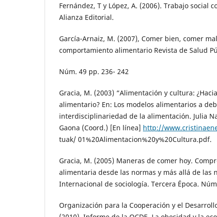
Fernández, T y López, A. (2006). Trabajo social 
Alianza Editorial.
García-Arnaiz, M. (2007), Comer bien, comer mal
comportamiento alimentario Revista de Salud P
Núm. 49 pp. 236- 242
Gracia, M. (2003) “Alimentación y cultura: ¿Hac
alimentario? En: Los modelos alimentarios a deb
interdisciplinariedad de la alimentación. Julia 
Gaona (Coord.) [En línea]
http://www.cristinae
tuak/ 01%20Alimentacion%20y%20Cultura.pdf.
Gracia, M. (2005) Maneras de comer hoy. Comp
alimentaria desde las normas y más allá de las 
Internacional de sociología. Tercera Época. Núm
Organización para la Cooperación y el Desarrol
(2010). Informe de la OCDE. La obesidad y la ec