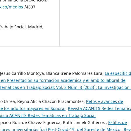
xico/medios
/4607
Trabajo Social. Madrid,
 Jesús Carrillo Montoya, Blanca Irene Palomares Lara,
La especifici
 en Presentación su formación académica y el ámbito laboral de
emáticas en Trabajo Social: Vol. 2 Núm. 3 (2023): La investigación
o Urrea, Reyna Alicia Chacón Bracamontes,
Retos y avances de
l de los adultos mayores en Sonora
,
Revista ACANITS Redes Temátic
Revista ACANITS Redes Temáticas en Trabajo Social
ción Ruiz de Chávez Figueroa, Ruth Lomelí Gutiérrez,
Estilos de
bres universitarias (os) Post-Covid-19, del Sureste de México
,
Rev