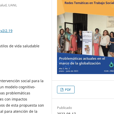
 Salud, UANL
.v2i2.19
stilos de vida saludable
ntervención social para la
un modelo cognitivo-
PDF
evas problemáticas
tes con impactos
ivos de esta propuesta son
Publicado
al para atención de la
2023-08-17