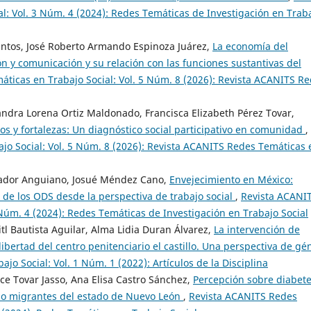
: Vol. 3 Núm. 4 (2024): Redes Temáticas de Investigación en Trab
antos, José Roberto Armando Espinoza Juárez,
La economía del
n y comunicación y su relación con las funciones sustantivas del
ticas en Trabajo Social: Vol. 5 Núm. 8 (2026): Revista ACANITS R
ndra Lorena Ortiz Maldonado, Francisca Elizabeth Pérez Tovar,
os y fortalezas: Un diagnóstico social participativo en comunidad
,
jo Social: Vol. 5 Núm. 8 (2026): Revista ACANITS Redes Temáticas 
Amador Anguiano, Josué Méndez Cano,
Envejecimiento en México:
e de los ODS desde la perspectiva de trabajo social
,
Revista ACANI
 Núm. 4 (2024): Redes Temáticas de Investigación en Trabajo Social
itl Bautista Aguilar, Alma Lidia Duran Álvarez,
La intervención de
libertad del centro penitenciario el castillo. Una perspectiva de gé
o Social: Vol. 1 Núm. 1 (2022): Artículos de la Disciplina
ce Tovar Jasso, Ana Elisa Castro Sánchez,
Percepción sobre diabete
 no migrantes del estado de Nuevo León
,
Revista ACANITS Redes