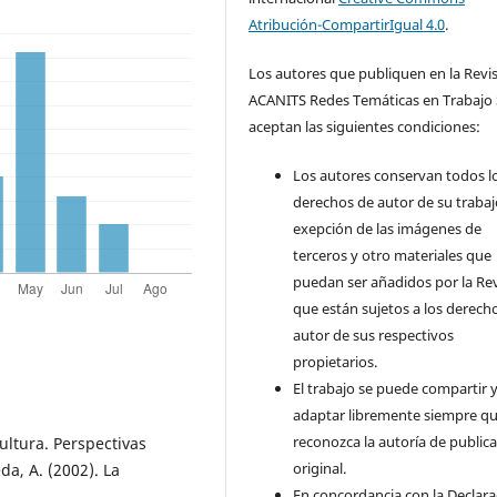
Atribución-CompartirIgual 4.0
.
Los autores que publiquen en la Revi
ACANITS Redes Temáticas en Trabajo 
aceptan las siguientes condiciones:
Los autores conservan todos l
derechos de autor de su trabaj
exepción de las imágenes de
terceros y otro materiales que
puedan ser añadidos por la Rev
que están sujetos a los derech
autor de sus respectivos
propietarios.
El trabajo se puede compartir 
adaptar libremente siempre qu
reconozca la autoría de public
cultura. Perspectivas
original.
da, A. (2002). La
En concordancia con la Declara