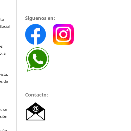
Siguenos en:
sta
Social
os
o, a
ista,
os de
Contacto:
y
e se
ación
ción