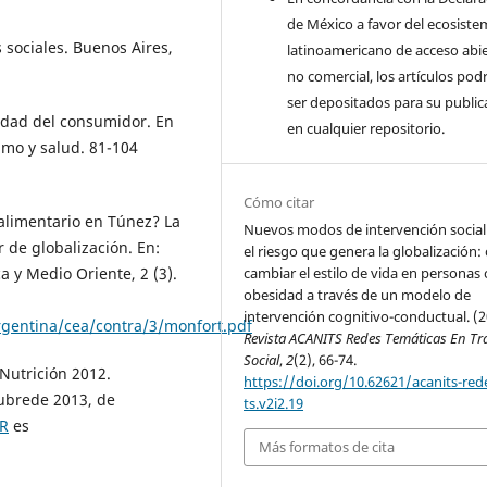
de México a favor del ecosiste
 sociales. Buenos Aires,
latinoamericano de acceso abi
no comercial, los artículos pod
ser depositados para su public
ridad del consumidor. En
en cualquier repositorio.
umo y salud. 81-104
Cómo citar
alimentario en Túnez? La
Nuevos modos de intervención social
 de globalización. En:
el riesgo que genera la globalización
a y Medio Oriente, 2 (3).
cambiar el estilo de vida en personas
obesidad a través de un modelo de
intervención cognitivo-conductual. (2
/argentina/cea/contra/3/monfort.pdf
Revista ACANITS Redes Temáticas En Tr
Social
,
2
(2), 66-74.
Nutrición 2012.
https://doi.org/10.62621/acanits-rede
ubrede 2013, de
ts.v2i2.19
2R
es
Más formatos de cita