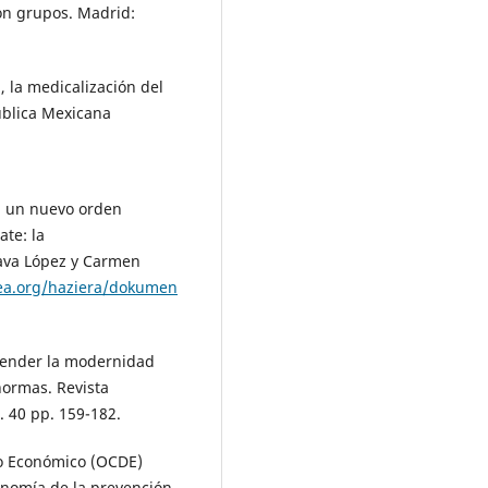
con grupos. Madrid:
, la medicalización del
ública Mexicana
ia un nuevo orden
ate: la
Nava López y Carmen
nea.org/haziera/dokumen
render la modernidad
normas. Revista
. 40 pp. 159-182.
lo Económico (OCDE)
onomía de la prevención.