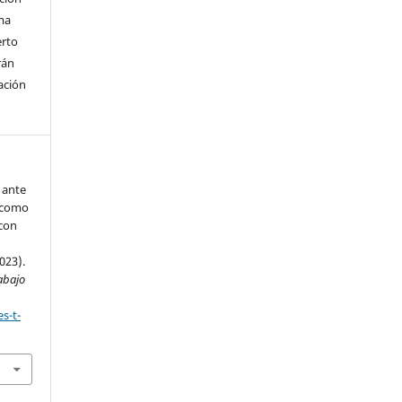
ma
erto
rán
ación
 ante
: como
 con
023).
abajo
s-t-