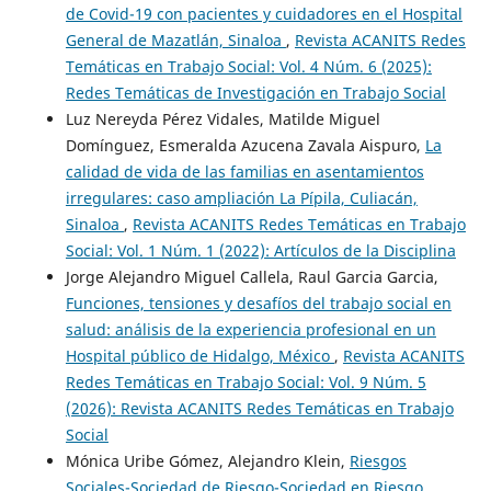
de Covid-19 con pacientes y cuidadores en el Hospital
General de Mazatlán, Sinaloa
,
Revista ACANITS Redes
Temáticas en Trabajo Social: Vol. 4 Núm. 6 (2025):
Redes Temáticas de Investigación en Trabajo Social
Luz Nereyda Pérez Vidales, Matilde Miguel
Domínguez, Esmeralda Azucena Zavala Aispuro,
La
calidad de vida de las familias en asentamientos
irregulares: caso ampliación La Pípila, Culiacán,
Sinaloa
,
Revista ACANITS Redes Temáticas en Trabajo
Social: Vol. 1 Núm. 1 (2022): Artículos de la Disciplina
Jorge Alejandro Miguel Callela, Raul Garcia Garcia,
Funciones, tensiones y desafíos del trabajo social en
salud: análisis de la experiencia profesional en un
Hospital público de Hidalgo, México
,
Revista ACANITS
Redes Temáticas en Trabajo Social: Vol. 9 Núm. 5
(2026): Revista ACANITS Redes Temáticas en Trabajo
Social
Mónica Uribe Gómez, Alejandro Klein,
Riesgos
Sociales-Sociedad de Riesgo-Sociedad en Riesgo
,