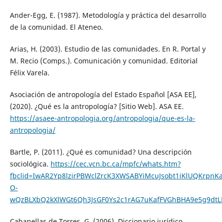
Ander-Egg, E. (1987). Metodología y práctica del desarrollo
de la comunidad. El Ateneo.
Arias, H. (2003). Estudio de las comunidades. En R. Portal y
M. Recio (Comps.). Comunicación y comunidad. Editorial
Félix Varela.
Asociación de antropología del Estado Español [ASA EE],
(2020). ¿Qué es la antropología? [Sitio Web]. ASA EE.
https://asaee-antropologia.org/antropologia/que-es-la-
antropologia/
Bartle, P. (2011). ¿Qué es comunidad? Una descripción
sociológica.
https://cec.vcn.bc.ca/mpfc/whats.htm?
fbclid=IwAR2Yp8lzirPBWclZrcK3XWSABYiMcuJsobt1iKlUQKrpn
O-
wQzBLXbQ2kXlWGt6Qh3JsGF0Ys2c1rAG7uKafFVGhBHA9e5g9dt
Cabanellas de Torres, G. (2006). Diccionario jurídico