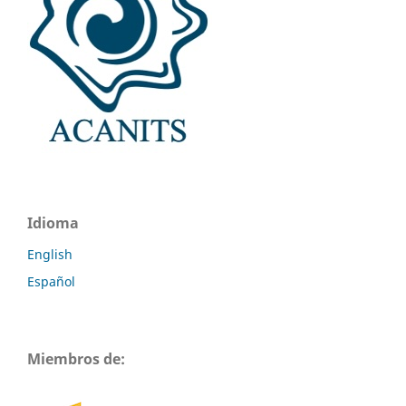
Idioma
English
Español
Miembros de: