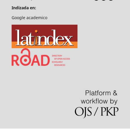
Indizada en:
Google academico