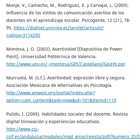
Monje, V., Camacho, M., Rodríguez, E. y Carvajal, L. (2009).
Influencia de los estilos de comunicación asertiva de los
docentes en el aprendizaje escolar. Psicogente, 12 (21), 78-
95.
https://dialnet.unirioja.es/servlet/articulo?
codigo=3114295
Montesa, J. O. (2003). Asertividad [Diapositiva de Power
Point]. Universidad Politécnica de Valencia.
http://www.upv.es/~jmontesa/GPI/Castellano/GpiH9.ppt
Murrueta, M. (s.f.). Asertividad: expresión libre y segura.
Asociación Mexicana de Alternativas en Psicología.
http://www.amapsi.org/portal/index.php?
option=com_content&task=view&id=101&Itemid=110
Pulido, I. (2009). Habilidades sociales del docente. Revista
digital Innovación y experiencias educativas.
http://www.csi-
csif.es/andalucia/modules/mod_ense/revista/pdf/Numero_25