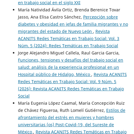
en trabajo social en el siglo XXI
María Natividad Ávila Ortiz, Brenda Berenice Tovar
Jasso, Ana Elisa Castro Sánchez,
Percepción sobre
diabetes y obesidad en jefas de familia migrantes y no
migrantes del estado de Nuevo León
,
Revista
ACANITS Redes Temáticas en Trabajo Social: Vol. 3
Núm. 5 (2024): Redes Temáticas en Trabajo Social
Jorge Alejandro Miguel Callela, Raul Garcia Garcia,
Funciones, tensiones y desafíos del trabajo social en
salud: análisis de la experiencia profesional en un
Hospital público de Hidalgo, México
,
Revista ACANITS
Redes Temáticas en Trabajo Social: Vol. 9 Núm. 5
(2026): Revista ACANITS Redes Temáticas en Trabajo
Social
María Eugenia López Caamal, María Concepción Ruiz
de Chávez Figueroa, Ruth Lomelí Gutiérrez,
Estilos de
afrontamiento del estrés en mujeres y hombres
universitarias (os) Post-Covid-19, del Sureste de
México
,
Revista ACANITS Redes Temáticas en Trabajo