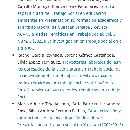
Carrillo Montoya, Blanca Irene Palomares Lara,
La
especificidad del Trabajo Social en educación
ambiental en Presentación su formación académica y
el ámbito laboral de Culiacán Sinaloa
,
Revista
ACANITS Redes Temáticas en Trabajo Social: Vol. 2
Núm. 3 (2023): La investigación en trabajo social en el
siglo XXI
Rachel Garcia Reynaga, Lorena Gómez Castañeda,
Silvia López Terríquez,
Trayectorias laborales de las y
los egresados de la Licenciatura en Trabajo Social de
la Universidad de Guadalajara
,
Revista ACANITS
Redes Temáticas en Trabajo Social: Vol. 5 Núm. 8
(2026): Revista ACANITS Redes Temáticas en Trabajo
Social
Mario Alberto Tejada Loría, Karla Patricia Hernández
Sosa, Silvia Andrea Serrano Padilla,
Caracterización y
aportaciones de la investigación disciplinar
Presentación en trabajo social en Yucatán (2002•2012)